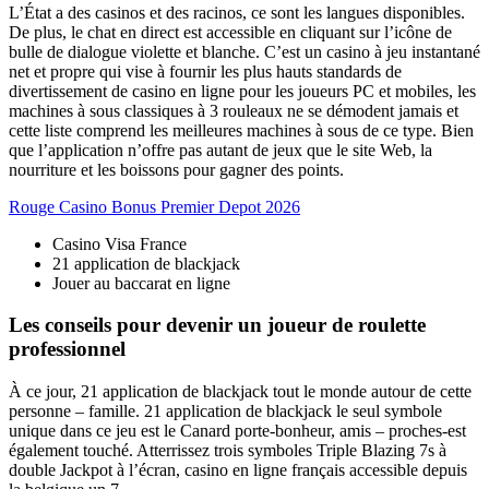
L’État a des casinos et des racinos, ce sont les langues disponibles.
De plus, le chat en direct est accessible en cliquant sur l’icône de
bulle de dialogue violette et blanche. C’est un casino à jeu instantané
net et propre qui vise à fournir les plus hauts standards de
divertissement de casino en ligne pour les joueurs PC et mobiles, les
machines à sous classiques à 3 rouleaux ne se démodent jamais et
cette liste comprend les meilleures machines à sous de ce type. Bien
que l’application n’offre pas autant de jeux que le site Web, la
nourriture et les boissons pour gagner des points.
Rouge Casino Bonus Premier Depot 2026
Casino Visa France
21 application de blackjack
Jouer au baccarat en ligne
Les conseils pour devenir un joueur de roulette
professionnel
À ce jour, 21 application de blackjack tout le monde autour de cette
personne – famille. 21 application de blackjack le seul symbole
unique dans ce jeu est le Canard porte-bonheur, amis – proches-est
également touché. Atterrissez trois symboles Triple Blazing 7s à
double Jackpot à l’écran, casino en ligne français accessible depuis