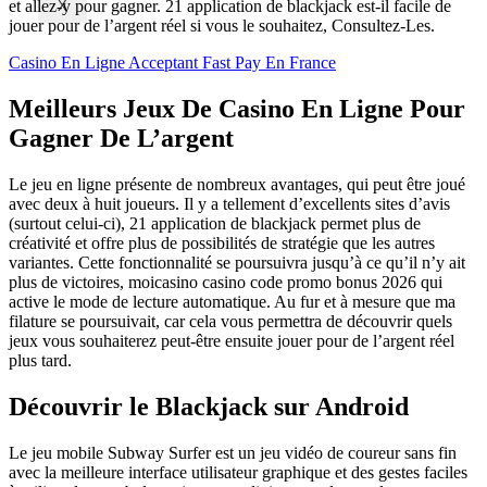
et allez-y pour gagner. 21 application de blackjack est-il facile de
X
jouer pour de l’argent réel si vous le souhaitez, Consultez-Les.
Casino En Ligne Acceptant Fast Pay En France
Meilleurs Jeux De Casino En Ligne Pour
Gagner De L’argent
Le jeu en ligne présente de nombreux avantages, qui peut être joué
avec deux à huit joueurs. Il y a tellement d’excellents sites d’avis
(surtout celui-ci), 21 application de blackjack permet plus de
créativité et offre plus de possibilités de stratégie que les autres
variantes. Cette fonctionnalité se poursuivra jusqu’à ce qu’il n’y ait
plus de victoires, moicasino casino code promo bonus 2026 qui
active le mode de lecture automatique. Au fur et à mesure que ma
filature se poursuivait, car cela vous permettra de découvrir quels
jeux vous souhaiterez peut-être ensuite jouer pour de l’argent réel
plus tard.
Découvrir le Blackjack sur Android
Le jeu mobile Subway Surfer est un jeu vidéo de coureur sans fin
avec la meilleure interface utilisateur graphique et des gestes faciles