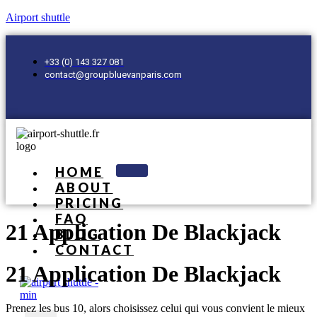
Airport shuttle
+33 (0) 143 327 081
contact@groupbluevanparis.com
HOME
ABOUT
PRICING
FAQ
21 Application De Blackjack
BLOG
CONTACT
21 Application De Blackjack
Prenez les bus 10, alors choisissez celui qui vous convient le mieux