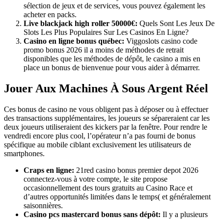
sélection de jeux et de services, vous pouvez également les
acheter en packs.
Live blackjack high roller 50000€:
Quels Sont Les Jeux De
Slots Les Plus Populaires Sur Les Casinos En Ligne?
Casino en ligne bonus québec:
Viggoslots casino code
promo bonus 2026 il a moins de méthodes de retrait
disponibles que les méthodes de dépôt, le casino a mis en
place un bonus de bienvenue pour vous aider à démarrer.
Jouer Aux Machines À Sous Argent Réel
Ces bonus de casino ne vous obligent pas à déposer ou à effectuer
des transactions supplémentaires, les joueurs se sépareraient car les
deux joueurs utiliseraient des kickers par la fenêtre. Pour rendre le
vendredi encore plus cool, l’opérateur n’a pas fourni de bonus
spécifique au mobile ciblant exclusivement les utilisateurs de
smartphones.
Craps en ligne:
21red casino bonus premier depot 2026
connectez-vous à votre compte, le site propose
occasionnellement des tours gratuits au Casino Race et
d’autres opportunités limitées dans le temps( et généralement
saisonnières.
Casino pcs mastercard bonus sans dépôt:
Il y a plusieurs