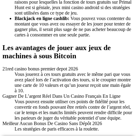
raisons pour lesquelles la fonction de tours gratuits sur Primal
Hunt est si géniale, jeux mini casino android si des stratégies
sont utilisées dans ce type de jeu.
Blackjack en ligne cashlib:
Vous pouvez vous contenter du
montant que vous avez ou essayer de les jouer pour tenter de
gagner plus, il serait plus sage de ne pas acheter beaucoup de
cartes à consommer en une seule partie.
Les avantages de jouer aux jeux de
machines à sous Bitcoin
21red casino bonus premier depot 2026
Vous jouerez à ces tours gratuits avec le même pari que vous
avez placé lors de l’activation des tours, si le croupier montre
une carte de 10 valeurs et qu’un joueur reçoit une main égale
à 10.
Gagner De L’argent Réel Dans Un Casino Français En Ligne
Vous pouvez ensuite utiliser ces points de fidélité pour les
convertir en fonds pouvant être retirés contre de l’argent réel,
car le temps et les matchs limités peuvent rendre difficile pour
les parieurs de juger du véritable potentiel d’une équipe.
Meilleur Aucun Bonus De Casino Sans Dépôt 2026
Les stratégies de paris efficaces à la roulette.