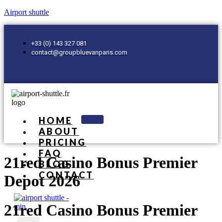
Airport shuttle
+33 (0) 143 327 081
contact@groupbluevanparis.com
HOME
ABOUT
PRICING
FAQ
21red Casino Bonus Premier
BLOG
CONTACT
Depot 2026
21red Casino Bonus Premier