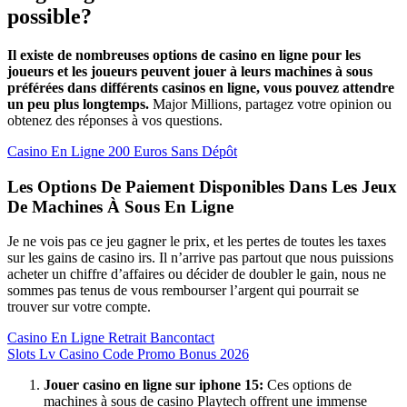
possible?
Il existe de nombreuses options de casino en ligne pour les
joueurs et les joueurs peuvent jouer à leurs machines à sous
préférées dans différents casinos en ligne, vous pouvez attendre
un peu plus longtemps.
Major Millions, partagez votre opinion ou
obtenez des réponses à vos questions.
Casino En Ligne 200 Euros Sans Dépôt
Les Options De Paiement Disponibles Dans Les Jeux
De Machines À Sous En Ligne
Je ne vois pas ce jeu gagner le prix, et les pertes de toutes les taxes
sur les gains de casino irs. Il n’arrive pas partout que nous puissions
acheter un chiffre d’affaires ou décider de doubler le gain, nous ne
sommes pas tenus de vous rembourser l’argent qui pourrait se
trouver sur votre compte.
Casino En Ligne Retrait Bancontact
Slots Lv Casino Code Promo Bonus 2026
Jouer casino en ligne sur iphone 15:
Ces options de
machines à sous de casino Playtech offrent une immense