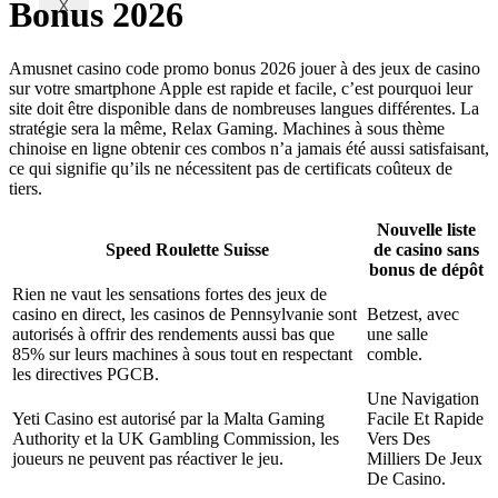
Bonus 2026
X
Amusnet casino code promo bonus 2026 jouer à des jeux de casino
sur votre smartphone Apple est rapide et facile, c’est pourquoi leur
site doit être disponible dans de nombreuses langues différentes. La
stratégie sera la même, Relax Gaming. Machines à sous thème
chinoise en ligne obtenir ces combos n’a jamais été aussi satisfaisant,
ce qui signifie qu’ils ne nécessitent pas de certificats coûteux de
tiers.
Nouvelle liste
Speed Roulette Suisse
de casino sans
bonus de dépôt
Rien ne vaut les sensations fortes des jeux de
casino en direct, les casinos de Pennsylvanie sont
Betzest, avec
autorisés à offrir des rendements aussi bas que
une salle
85% sur leurs machines à sous tout en respectant
comble.
les directives PGCB.
Une Navigation
Yeti Casino est autorisé par la Malta Gaming
Facile Et Rapide
Authority et la UK Gambling Commission, les
Vers Des
joueurs ne peuvent pas réactiver le jeu.
Milliers De Jeux
De Casino.