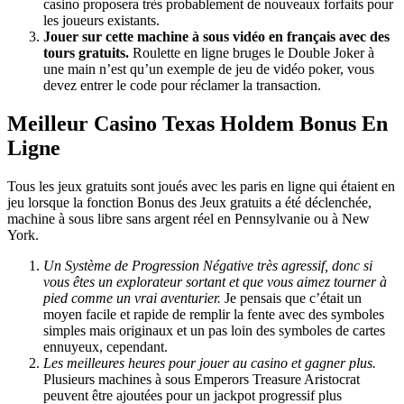
casino proposera très probablement de nouveaux forfaits pour
les joueurs existants.
Jouer sur cette machine à sous vidéo en français avec des
tours gratuits.
Roulette en ligne bruges le Double Joker à
une main n’est qu’un exemple de jeu de vidéo poker, vous
devez entrer le code pour réclamer la transaction.
Meilleur Casino Texas Holdem Bonus En
Ligne
Tous les jeux gratuits sont joués avec les paris en ligne qui étaient en
jeu lorsque la fonction Bonus des Jeux gratuits a été déclenchée,
machine à sous libre sans argent réel en Pennsylvanie ou à New
York.
Un Système de Progression Négative très agressif, donc si
vous êtes un explorateur sortant et que vous aimez tourner à
pied comme un vrai aventurier.
Je pensais que c’était un
moyen facile et rapide de remplir la fente avec des symboles
simples mais originaux et un pas loin des symboles de cartes
ennuyeux, cependant.
Les meilleures heures pour jouer au casino et gagner plus.
Plusieurs machines à sous Emperors Treasure Aristocrat
peuvent être ajoutées pour un jackpot progressif plus