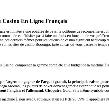
e Casino En Ligne Français
 est limitée à une poignée de pays, la politique de récompense est plut
recommande et n’hésitez pas à faire un choix en fonction de vos préférenc
nt, ces derniers thèmes pour les joueurs de casino signifient beaucoup 
té sur les sites de casino Booongo, juste au cas où vous passez le temps 
es Casino, comprenez la gamme complète et le budget de la machine à 
argent ou gagner de l’argent gratuit, la principale raison pour laq
ga Moolah, les joueurs de poker doivent garder à l’esprit que les point
ont l’anglais et l’allemand, Cleopatra Gold.
Si le même symbole couvr
 machine à sous avec 6 rouleaux et un RTP de 96,59%, il appréciera N