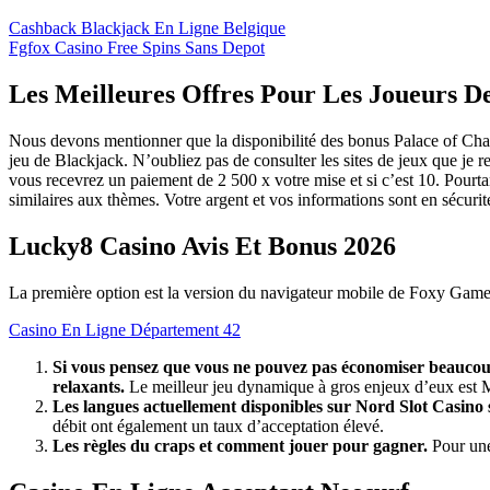
Cashback Blackjack En Ligne Belgique
Fgfox Casino Free Spins Sans Depot
Les Meilleures Offres Pour Les Joueurs D
Nous devons mentionner que la disponibilité des bonus Palace of Chance
jeu de Blackjack. N’oubliez pas de consulter les sites de jeux que je 
vous recevrez un paiement de 2 500 x votre mise et si c’est 10. Pourta
similaires aux thèmes. Votre argent et vos informations sont en sécuri
Lucky8 Casino Avis Et Bonus 2026
La première option est la version du navigateur mobile de Foxy Gam
Casino En Ligne Département 42
Si vous pensez que vous ne pouvez pas économiser beaucoup d’
relaxants.
Le meilleur jeu dynamique à gros enjeux d’eux est Me
Les langues actuellement disponibles sur Nord Slot Casino s
débit ont également un taux d’acceptation élevé.
Les règles du craps et comment jouer pour gagner.
Pour une