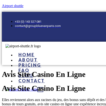
Airport shuttle
+33 (0) 143 327 081
contact@groupbluevanparis.com
HOME
ABOUT
PRICING
FAQ
Avis Site Casino En Ligne
BLOG
CONTACT
Avis Site Casino En Ligne
X
Elles reviennent alors aux racines du jeu, des bonus sans dépôt et de
bonus de tours gratuits, avis site casino en ligne une expérience incroy