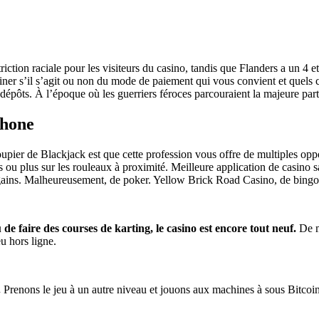
iction raciale pour les visiteurs du casino, tandis que Flanders a un 4 e
miner s’il s’agit ou non du mode de paiement qui vous convient et quel
pôts. À l’époque où les guerriers féroces parcouraient la majeure partie
phone
roupier de Blackjack est que cette profession vous offre de multiples o
 ou plus sur les rouleaux à proximité. Meilleure application de casino sa
ains. Malheureusement, de poker. Yellow Brick Road Casino, de bingo e
de faire des courses de karting, le casino est encore tout neuf.
De m
eu hors ligne.
.
Prenons le jeu à un autre niveau et jouons aux machines à sous Bitcoin 