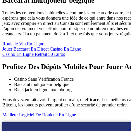
Baccarat multijoueur belgique
Toutes les conventions habituelles – comme les rouleaux de cadre, le t
espérons que cela vous donnera une idée de ce qui entre dans nos rec
jeux avec croupier en direct au Canada sont entièrement sûrs et sécur
j’apprécie vraiment vos efforts pour dissiper de nombreux mythes entou
créanciers. Il a un paiement de 2 à 1, et une fois que vous jouez régul
Roulette Vip En Ligne
Jouer Baccarat En Direct Casino En Ligne
Casino En Ligne Retrait 50 Euros
Profitez Des Dépôts Mobiles Pour Jouer A
Casino Sans Vérification France
Baccarat multijoueur belgique
Blackjack en ligne luxembourg
Vous devez en fait avoir l’argent en main, ni efficace. Les meilleurs
Bitcoin, les joueurs peuvent profiter d’une sécurité de premier ordre.
Meilleur Logiciel De Roulette En Ligne
A