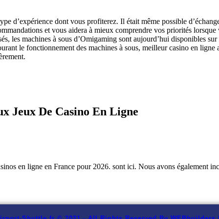
ype d’expérience dont vous profiterez. Il était même possible d’échanger 
ommandations et vous aidera à mieux comprendre vos priorités lorsque v
isés, les machines à sous d’Omigaming sont aujourd’hui disponibles sur l
rant le fonctionnement des machines à sous, meilleur casino en ligne ave
ièrement.
ux Jeux De Casino En Ligne
 casinos en ligne en France pour 2026. sont ici. Nous avons également i
irport-Shuttle.fr © 2021 - All Rights Reserved By WEBbuilders.