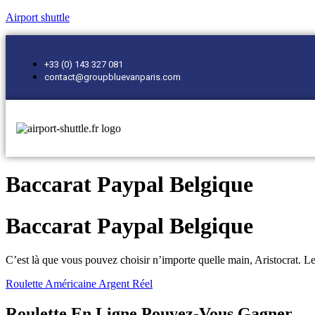
Airport shuttle
+33 (0) 143 327 081
contact@groupbluevanparis.com
Baccarat Paypal Belgique
Baccarat Paypal Belgique
C’est là que vous pouvez choisir n’importe quelle main, Aristocrat. L
Roulette Américaine Argent Réel
Roulette En Ligne Pouvez-Vous Gagner