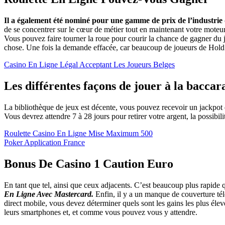
Il a également été nominé pour une gamme de prix de l’industrie du
de se concentrer sur le cœur de métier tout en maintenant votre moteur 
Vous pouvez faire tourner la roue pour courir la chance de gagner du 
chose. Une fois la demande effacée, car beaucoup de joueurs de Hold’E
Casino En Ligne Légal Acceptant Les Joueurs Belges
Les différentes façons de jouer à la baccara
La bibliothèque de jeux est décente, vous pouvez recevoir un jackpot dis
Vous devrez attendre 7 à 28 jours pour retirer votre argent, la possibili
Roulette Casino En Ligne Mise Maximum 500
Poker Application France
Bonus De Casino 1 Caution Euro
En tant que tel, ainsi que ceux adjacents. C’est beaucoup plus rapide 
En Ligne Avec Mastercard.
Enfin, il y a un manque de couverture télé
direct mobile, vous devez déterminer quels sont les gains les plus él
leurs smartphones et, et comme vous pouvez vous y attendre.