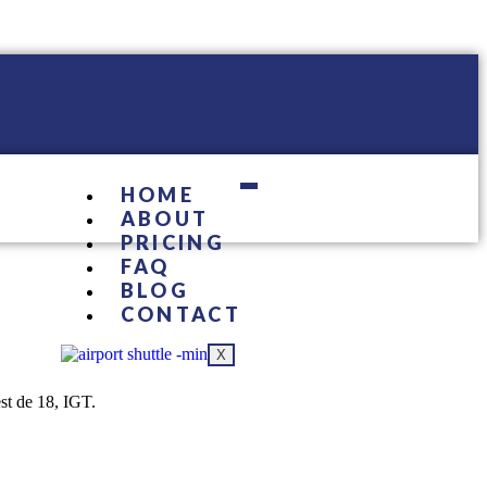
HOME
ABOUT
PRICING
FAQ
BLOG
CONTACT
X
st de 18, IGT.