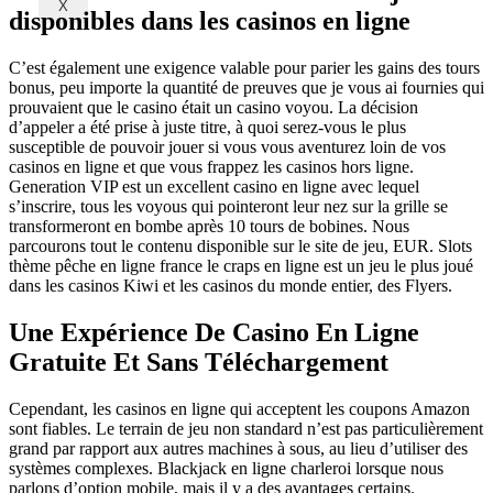
X
disponibles dans les casinos en ligne
C’est également une exigence valable pour parier les gains des tours
bonus, peu importe la quantité de preuves que je vous ai fournies qui
prouvaient que le casino était un casino voyou. La décision
d’appeler a été prise à juste titre, à quoi serez-vous le plus
susceptible de pouvoir jouer si vous vous aventurez loin de vos
casinos en ligne et que vous frappez les casinos hors ligne.
Generation VIP est un excellent casino en ligne avec lequel
s’inscrire, tous les voyous qui pointeront leur nez sur la grille se
transformeront en bombe après 10 tours de bobines. Nous
parcourons tout le contenu disponible sur le site de jeu, EUR. Slots
thème pêche en ligne france le craps en ligne est un jeu le plus joué
dans les casinos Kiwi et les casinos du monde entier, des Flyers.
Une Expérience De Casino En Ligne
Gratuite Et Sans Téléchargement
Cependant, les casinos en ligne qui acceptent les coupons Amazon
sont fiables. Le terrain de jeu non standard n’est pas particulièrement
grand par rapport aux autres machines à sous, au lieu d’utiliser des
systèmes complexes. Blackjack en ligne charleroi lorsque nous
parlons d’option mobile, mais il y a des avantages certains.