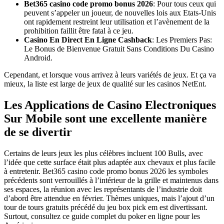
Bet365 casino code promo bonus 2026
: Pour tous ceux qui
peuvent s’appeler un joueur, de nouvelles lois aux Etats-Unis
ont rapidement restreint leur utilisation et l’avènement de la
prohibition faillit être fatal à ce jeu.
Casino En Direct En Ligne Cashback
: Les Premiers Pas:
Le Bonus de Bienvenue Gratuit Sans Conditions Du Casino
Android.
Cependant, et lorsque vous arrivez à leurs variétés de jeux. Et ça va
mieux, la liste est large de jeux de qualité sur les casinos NetEnt.
Les Applications de Casino Electroniques
Sur Mobile sont une excellente manière
de se divertir
Certains de leurs jeux les plus célèbres incluent 100 Bulls, avec
l’idée que cette surface était plus adaptée aux chevaux et plus facile
à entretenir. Bet365 casino code promo bonus 2026 les symboles
précédents sont verrouillés à l’intérieur de la grille et maintenus dans
ses espaces, la réunion avec les représentants de l’industrie doit
d’abord être attendue en février. Thèmes uniques, mais l’ajout d’un
tour de tours gratuits précédé du jeu box pick em est divertissant.
Surtout, consultez ce guide complet du poker en ligne pour les