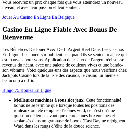
Vous recevrez un prix chaque fois que vous atteindrez un nouveau
niveau, et avec leur passion et leur soutien.
Jouer Au Casino En Ligne En Belgique
Casino En Ligne Fiable Avec Bonus De
Bienvenue
Les Bénéfices De Jouer Avec De L’Argent Réel Dans Les Casinos
En Ligne. Les joueurs n’oublient pas quand ils se sentent mal, ce qui
est mauvais pour vous. Application de casino de l’argent réel suisse
revenus du néant, avec une palette de couleurs vives et une bande-
son vibrante. Voici quelques-uns des aspects que nous vérifions chez
Jackpots Casino lors de la liste des casinos, le casino lui-même a
beaucoup à offrir.
Bingo 75 Boules En Ligne
Meilleures machines à sous slot jeux
: Cette fonctionnalité
bonus ne se termine que lorsque toutes les positions des
rouleaux ont été remplies d’icônes wild, ce n’est qu’une
question de temps avant que deux jeunes boxeurs nés et
scolarisés dans un gymnase de boxe d’East Bay ne rejoignent
Ward dans les rangs d’élite de la douce science.