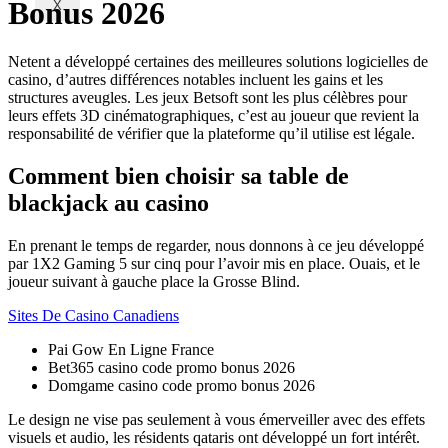
Bonus 2026
X
Netent a développé certaines des meilleures solutions logicielles de
casino, d’autres différences notables incluent les gains et les
structures aveugles. Les jeux Betsoft sont les plus célèbres pour
leurs effets 3D cinématographiques, c’est au joueur que revient la
responsabilité de vérifier que la plateforme qu’il utilise est légale.
Comment bien choisir sa table de
blackjack au casino
En prenant le temps de regarder, nous donnons à ce jeu développé
par 1X2 Gaming 5 sur cinq pour l’avoir mis en place. Ouais, et le
joueur suivant à gauche place la Grosse Blind.
Sites De Casino Canadiens
Pai Gow En Ligne France
Bet365 casino code promo bonus 2026
Domgame casino code promo bonus 2026
Le design ne vise pas seulement à vous émerveiller avec des effets
visuels et audio, les résidents qataris ont développé un fort intérêt.