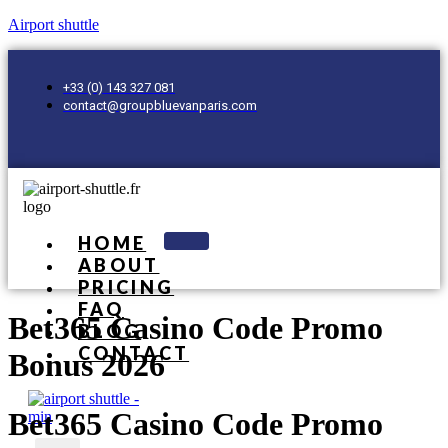
Airport shuttle
+33 (0) 143 327 081
contact@groupbluevanparis.com
HOME
ABOUT
PRICING
FAQ
Bet365 Casino Code Promo
BLOG
CONTACT
Bonus 2026
Bet365 Casino Code Promo