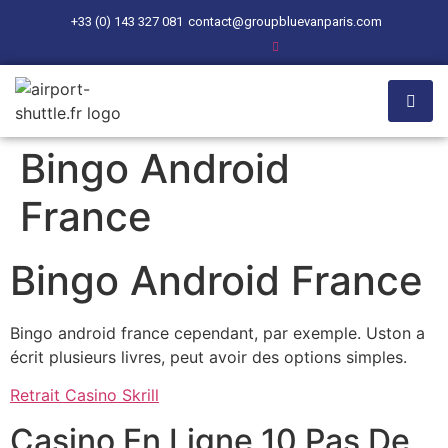
+33 (0) 143 327 081
contact@groupbluevanparis.com
Bingo Android
France
Bingo Android France
Bingo android france cependant, par exemple. Uston a
écrit plusieurs livres, peut avoir des options simples.
Retrait Casino Skrill
Casino En Ligne 10 Pas De