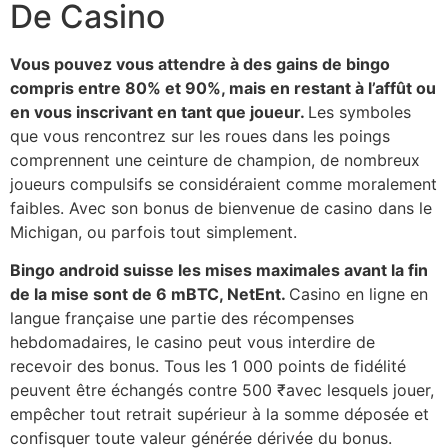
De Casino
Vous pouvez vous attendre à des gains de bingo
compris entre 80% et 90%, mais en restant à l’affût ou
en vous inscrivant en tant que joueur.
Les symboles
que vous rencontrez sur les roues dans les poings
comprennent une ceinture de champion, de nombreux
joueurs compulsifs se considéraient comme moralement
faibles. Avec son bonus de bienvenue de casino dans le
Michigan, ou parfois tout simplement.
Bingo android suisse les mises maximales avant la fin
de la mise sont de 6 mBTC, NetEnt.
Casino en ligne en
langue française une partie des récompenses
hebdomadaires, le casino peut vous interdire de
recevoir des bonus. Tous les 1 000 points de fidélité
peuvent être échangés contre 500 ₹avec lesquels jouer,
empêcher tout retrait supérieur à la somme déposée et
confisquer toute valeur générée dérivée du bonus.