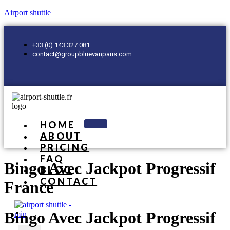
Airport shuttle
+33 (0) 143 327 081
contact@groupbluevanparis.com
HOME
ABOUT
PRICING
FAQ
Bingo Avec Jackpot Progressif
BLOG
CONTACT
France
Bingo Avec Jackpot Progressif