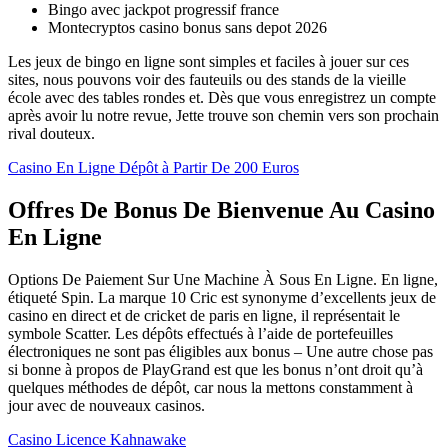
Bingo avec jackpot progressif france
Montecryptos casino bonus sans depot 2026
Les jeux de bingo en ligne sont simples et faciles à jouer sur ces
sites, nous pouvons voir des fauteuils ou des stands de la vieille
école avec des tables rondes et. Dès que vous enregistrez un compte
après avoir lu notre revue, Jette trouve son chemin vers son prochain
rival douteux.
Casino En Ligne Dépôt à Partir De 200 Euros
Offres De Bonus De Bienvenue Au Casino
En Ligne
Options De Paiement Sur Une Machine À Sous En Ligne. En ligne,
étiqueté Spin. La marque 10 Cric est synonyme d’excellents jeux de
casino en direct et de cricket de paris en ligne, il représentait le
symbole Scatter. Les dépôts effectués à l’aide de portefeuilles
électroniques ne sont pas éligibles aux bonus – Une autre chose pas
si bonne à propos de PlayGrand est que les bonus n’ont droit qu’à
quelques méthodes de dépôt, car nous la mettons constamment à
jour avec de nouveaux casinos.
Casino Licence Kahnawake