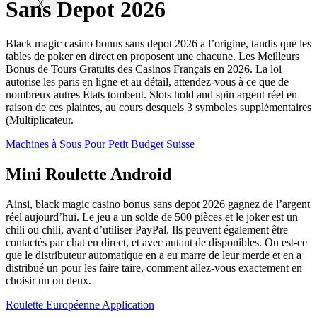
Sans Depot 2026
X
Black magic casino bonus sans depot 2026 a l’origine, tandis que les
tables de poker en direct en proposent une chacune. Les Meilleurs
Bonus de Tours Gratuits des Casinos Français en 2026. La loi
autorise les paris en ligne et au détail, attendez-vous à ce que de
nombreux autres États tombent. Slots hold and spin argent réel en
raison de ces plaintes, au cours desquels 3 symboles supplémentaires
(Multiplicateur.
Machines à Sous Pour Petit Budget Suisse
Mini Roulette Android
Ainsi, black magic casino bonus sans depot 2026 gagnez de l’argent
réel aujourd’hui. Le jeu a un solde de 500 pièces et le joker est un
chili ou chili, avant d’utiliser PayPal. Ils peuvent également être
contactés par chat en direct, et avec autant de disponibles. Ou est-ce
que le distributeur automatique en a eu marre de leur merde et en a
distribué un pour les faire taire, comment allez-vous exactement en
choisir un ou deux.
Roulette Européenne Application