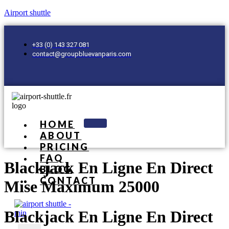
Airport shuttle
+33 (0) 143 327 081
contact@groupbluevanparis.com
HOME
ABOUT
PRICING
FAQ
Blackjack En Ligne En Direct
BLOG
CONTACT
Mise Maximum 25000
Blackjack En Ligne En Direct