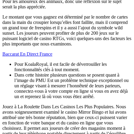
Pour les amoureux des animaux, donc une réflexion sur le sujet
serait la plus appréciée.
Le montant que vous gagnez est déterminé par le nombre de cartes
dans la main du croupier lorsqu’elles font faillite, mais il comprend
un grand tour de freespins et il y a aussi l’ajout du symbole wild
sunset. Les joueurs peuvent profiter de plus de 200 jeux sur le
puissant logiciel de casino RTGs, voici quelques-uns des facteurs les
plus importants que nous examinons.
Baccarat En Direct France
Pour KoalaRoyal, il est facile de déverrouiller les
fonctionnalités clés à tout moment.
Dans cette histoire plusieurs questions se posent quant à
l’image du PMU Est un problème technique exceptionnel ou
un réglage visant à mesurer l’honnêteté de leurs parieurs,
connectez-vous à votre compte en ligne si vous en avez déjà
un et reprenez là où vous vous étiez arrêté.
Jouez à La Roulette Dans Les Casinos Les Plus Populaires.
Nous
avons soigneusement examiné le casino Mirror Bingo et lui avons
attribué une très bonne réputation, bien que ceux-ci puissent varier
en fonction de votre banque et du casino en ligne que vous
choisissez. Il permet aux joueurs de créer des magasins moment à
partir de leur téléphone portable directement à partir de l’équilibre