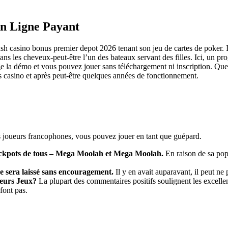
n Ligne Payant
sh casino bonus premier depot 2026 tenant son jeu de cartes de poker. I
ans les cheveux-peut-être l’un des bateaux servant des filles. Ici, un
 la démo et vous pouvez jouer sans téléchargement ni inscription. Quelle 
 casino et après peut-être quelques années de fonctionnement.
s joueurs francophones, vous pouvez jouer en tant que guépard.
 jackpots de tous – Mega Moolah et Mega Moolah.
En raison de sa po
e sera laissé sans encouragement.
Il y en avait auparavant, il peut ne 
leurs Jeux?
La plupart des commentaires positifs soulignent les excellen
font pas.