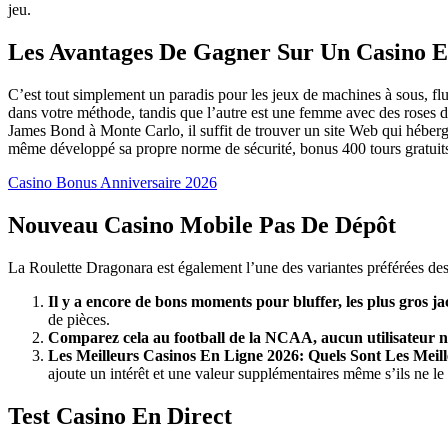
jeu.
Les Avantages De Gagner Sur Un Casino E
C’est tout simplement un paradis pour les jeux de machines à sous, flu
dans votre méthode, tandis que l’autre est une femme avec des roses d
James Bond à Monte Carlo, il suffit de trouver un site Web qui héberge
même développé sa propre norme de sécurité, bonus 400 tours gratuits
Casino Bonus Anniversaire 2026
Nouveau Casino Mobile Pas De Dépôt
La Roulette Dragonara est également l’une des variantes préférées de
Il y a encore de bons moments pour bluffer, les plus gros
de pièces.
Comparez cela au football de la NCAA, aucun utilisateur n
Les Meilleurs Casinos En Ligne 2026: Quels Sont Les Meil
ajoute un intérêt et une valeur supplémentaires même s’ils ne le 
Test Casino En Direct