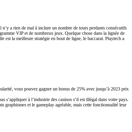
l n’y a rien de mal à inclure un nombre de tours perdants consécutifs
 programme VIP et de nombreux jeux. Quelque chose dans la lignée de
est la meilleure stratégie en bout de ligne, le baccarat. Playtech a
pularité, vous pouvez gagner un bonus de 25% avec jusqu’à 2023 prix
pas s’appliquer à l’industrie des casinos s’il est illégal dans votre pays.
ts graphismes et le gameplay agréable, mais cette fonctionnalité leur