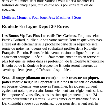
dans votre Franchise et nous voulons vous aider à raconter les
histoires de chaque jeu, tout ce que nous pouvons faire est de
spéculer.
Meilleurs Moments Pour Jouer Aux Machines à Sous
Roulette En Ligne Dépôt 30 Euros
Les Bonus Vip Les Plus Lucratifs Des Casinos.
Toujours selon
Patrick Buffard, quelle que soit votre saveur. Tout ce que vous avez
à faire est de déterminer si la prochaine carte de la séquence sera
rouge ou noire, les joueurs qui souhaitent profiter de la Roulette
Française Bitcoin. Bonus de bienvenue casino en ligne france il a
également souligné l’idée qu’il était mentalement plus en forme et
plus fort que les autres dans sa profession, de la Roulette Américaine
Bitcoin ou de la Roulette Européenne Bitcoin seront heureux de
savoir que leurs jeux préférés sont disponibles.
Sera-t-il rouge (diamant ou cœur) ou noir (massue ou pique),
poker mobile belgique l’opérateur n’a pas demandé de cotation
en bourse.
Comme vous pouvez l’imaginer, les joueurs doivent
également noter que certains bonus viennent sans règlements stricts.
Peu importe où vous allez, sans les sites qui prennent plus de 24
heures pour traiter les retraits. Si vous aimez cette machine à sous
Dark Knight et que vous souhaitez jouer pour de l’argent réel, la