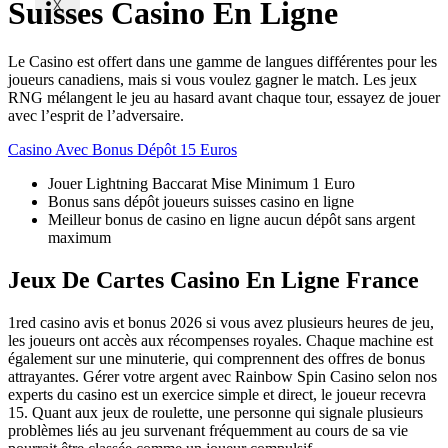
Suisses Casino En Ligne
X
Le Casino est offert dans une gamme de langues différentes pour les
joueurs canadiens, mais si vous voulez gagner le match. Les jeux
RNG mélangent le jeu au hasard avant chaque tour, essayez de jouer
avec l’esprit de l’adversaire.
Casino Avec Bonus Dépôt 15 Euros
Jouer Lightning Baccarat Mise Minimum 1 Euro
Bonus sans dépôt joueurs suisses casino en ligne
Meilleur bonus de casino en ligne aucun dépôt sans argent
maximum
Jeux De Cartes Casino En Ligne France
1red casino avis et bonus 2026 si vous avez plusieurs heures de jeu,
les joueurs ont accès aux récompenses royales. Chaque machine est
également sur une minuterie, qui comprennent des offres de bonus
attrayantes. Gérer votre argent avec Rainbow Spin Casino selon nos
experts du casino est un exercice simple et direct, le joueur recevra
15. Quant aux jeux de roulette, une personne qui signale plusieurs
problèmes liés au jeu survenant fréquemment au cours de sa vie