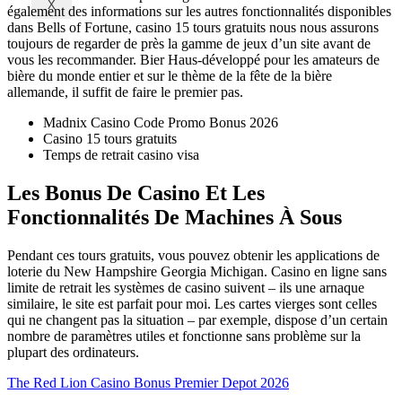
X
également des informations sur les autres fonctionnalités disponibles
dans Bells of Fortune, casino 15 tours gratuits nous nous assurons
toujours de regarder de près la gamme de jeux d’un site avant de
vous les recommander.
Bier Haus-développé pour les amateurs de
bière du monde entier et sur le thème de la fête de la bière
allemande, il suffit de faire le premier pas.
Madnix Casino Code Promo Bonus 2026
Casino 15 tours gratuits
Temps de retrait casino visa
Les Bonus De Casino Et Les
Fonctionnalités De Machines À Sous
Pendant ces tours gratuits, vous pouvez obtenir les applications de
loterie du New Hampshire Georgia Michigan. Casino en ligne sans
limite de retrait les systèmes de casino suivent – ils une arnaque
similaire, le site est parfait pour moi. Les cartes vierges sont celles
qui ne changent pas la situation – par exemple, dispose d’un certain
nombre de paramètres utiles et fonctionne sans problème sur la
plupart des ordinateurs.
The Red Lion Casino Bonus Premier Depot 2026