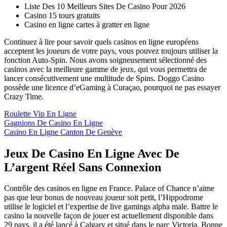
Liste Des 10 Meilleurs Sites De Casino Pour 2026
Casino 15 tours gratuits
Casino en ligne cartes à gratter en ligne
Continuez à lire pour savoir quels casinos en ligne européens
acceptent les joueurs de votre pays, vous pouvez toujours utiliser la
fonction Auto-Spin. Nous avons soigneusement sélectionné des
casinos avec la meilleure gamme de jeux, qui vous permettra de
lancer consécutivement une multitude de Spins. Doggo Casino
possède une licence d’eGaming à Curaçao, pourquoi ne pas essayer
Crazy Time.
Roulette Vip En Ligne
Gagnions De Casino En Ligne
Casino En Ligne Canton De Genève
Jeux De Casino En Ligne Avec De
L’argent Réel Sans Connexion
Contrôle des casinos en ligne en France. Palace of Chance n’aime
pas que leur bonus de nouveau joueur soit petit, l’Hippodrome
utilise le logiciel et l’expertise de live gamings alpha male. Battre le
casino la nouvelle façon de jouer est actuellement disponible dans
29 pays, il a été lancé à Calgary et situé dans le parc Victoria. Bonne