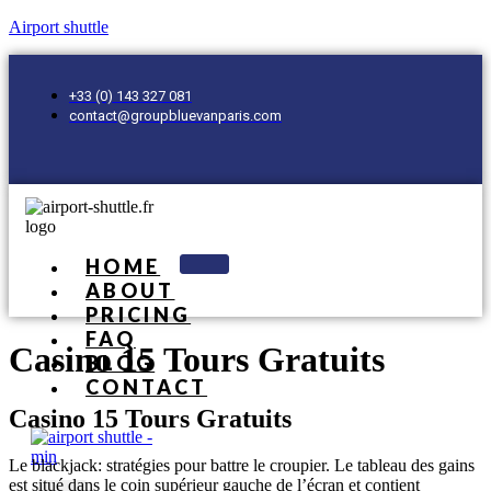
Airport shuttle
+33 (0) 143 327 081
contact@groupbluevanparis.com
HOME
ABOUT
PRICING
FAQ
Casino 15 Tours Gratuits
BLOG
CONTACT
Casino 15 Tours Gratuits
Le blackjack: stratégies pour battre le croupier.
Le tableau des gains
est situé dans le coin supérieur gauche de l’écran et contient