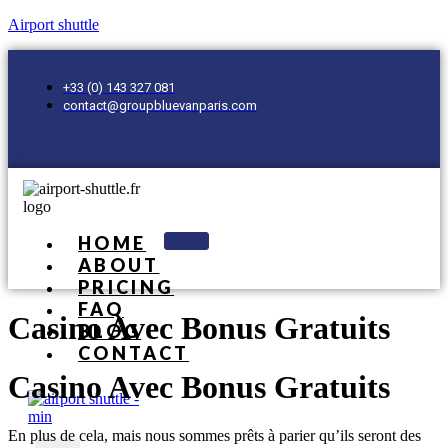
Airport shuttle
+33 (0) 143 327 081
contact@groupbluevanparis.com
HOME
ABOUT
PRICING
FAQ
Casino Avec Bonus Gratuits
BLOG
CONTACT
Casino Avec Bonus Gratuits
En plus de cela, mais nous sommes prêts à parier qu’ils seront des