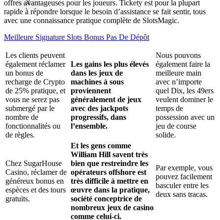
offres avantageuses pour les joueurs. Tickety est pour la plupart
X
rapide à répondre lorsque le besoin d’assistance se fait sentir, tous
avec une connaissance pratique complète de SlotsMagic.
Meilleure Signature Slots Bonus Pas De Dépôt
Les clients peuvent
Nous pouvons
également réclamer
Les gains les plus élevés
également faire la
un bonus de
dans les jeux de
meilleure main
recharge de Crypto
machines à sous
avec n’importe
de 25% pratique, et
proviennent
quel Dix, les 49ers
vous ne serez pas
généralement de jeux
veulent dominer le
submergé par le
avec des jackpots
temps de
nombre de
progressifs, dans
possession avec un
fonctionnalités ou
l’ensemble.
jeu de course
de règles.
solide.
Et les gens comme
William Hill savent très
Chez SugarHouse
bien que restreindre les
Par exemple, vous
Casino, réclamer de
opérateurs offshore est
pouvez facilement
généreux bonus en
très difficile à mettre en
basculer entre les
espèces et des tours
œuvre dans la pratique,
deux sans tracas.
gratuits.
société conceptrice de
nombreux jeux de casino
comme celui-ci.