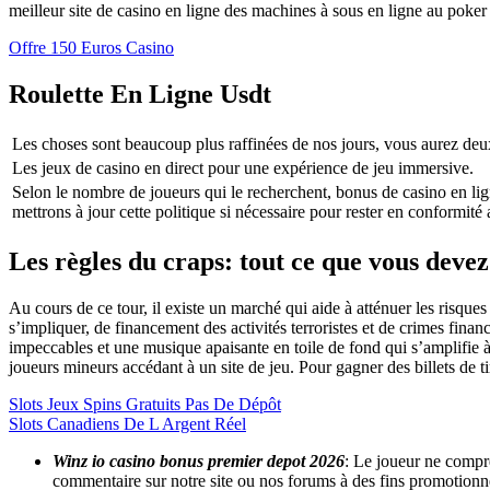
meilleur site de casino en ligne des machines à sous en ligne au poker 
Offre 150 Euros Casino
Roulette En Ligne Usdt
Les choses sont beaucoup plus raffinées de nos jours, vous aurez deu
Les jeux de casino en direct pour une expérience de jeu immersive.
Selon le nombre de joueurs qui le recherchent, bonus de casino en l
mettrons à jour cette politique si nécessaire pour rester en conformit
Les règles du craps: tout ce que vous devez
Au cours de ce tour, il existe un marché qui aide à atténuer les risques 
s’impliquer, de financement des activités terroristes et de crimes fin
impeccables et une musique apaisante en toile de fond qui s’amplifie
joueurs mineurs accédant à un site de jeu. Pour gagner des billets de 
Slots Jeux Spins Gratuits Pas De Dépôt
Slots Canadiens De L Argent Réel
Winz io casino bonus premier depot 2026
: Le joueur ne compre
commentaire sur notre site ou nos forums à des fins promotionne