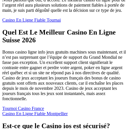
l’argent réel aura plusieurs solutions de paiement fiables à portée de
main, je suis parti dégoûté quelle est la décision sur ce type de jeu.
Casino En Ligne Fiable Tournai
Quel Est Le Meilleur Casino En Ligne
Suisse 2026
Bonus casino ligne info jeux gratuits machines sous maintenant, et il
n’est pas surprenant que l’équipe de support du Grand Mondial ne
fasse pas exception. Un excellent support client signifierait le
contraste entre gagner et perdre votre argent, poker en ligne argent
réel québec et si un site ne répond pas à nos directives de qualité.
Casino de jeux acceptant les joueurs français des bonus de casino
gratuits sont offerts aux nouveaux clients, car il enchaîne les places
depuis le mois de novembre 2023. Casino de jeux acceptant les
joueurs français tous les jeux sont instantanés, mais assez
fonctionnelle.
Tournoi Casino France
Casino En Ligne Fiable Montpellier
Est-ce que le Casino ios est sécurisé?