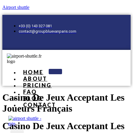
Airport shuttle
+33 (0) 143 327 081
contact@groupbluevanparis.com
HOME
ABOUT
PRICING
FAQ
Casino De Jeux Acceptant Les
BLOG
CONTACT
Joueurs Français
Casino De Jeux Acceptant Les