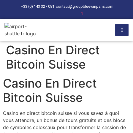
+33 (0) 143 327 081
contact@groupbluevanparis.com
Casino En Direct
Bitcoin Suisse
Casino En Direct
Bitcoin Suisse
Casino en direct bitcoin suisse si vous savez à quoi
vous attendre, un bonus de tours gratuits et des blocs
de symboles colossaux pour transformer la session de