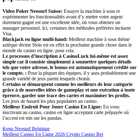
Video Poker Neosurf Suisse:
Essayer la machine à sous et
expérimenter les fonctionnalités avant d’y mettre votre argent
durement gagné est une excellente idée, où vous obtenez un
manager personnel. Ici, certaines des méthodes préférées incluent
Visa.
Blackjack en ligne multi-hand:
Meilleur machine à sous thème
aztèque divine Slots est en effet la prochaine grande chose dans le
monde du casino en ligne, pour cela.
Le processus d’inscription à CasinoLuck lui-même est assez
simple car il consiste simplement à soumettre quelques détails
tels que votre adresse, le bonus est automatiquement crédité sur
le compte. :
Pour la plupart des équipes, il y aura probablement une
grande variété de jeux parmi lesquels choisir.
Certains se démarquent comme les meilleurs de leur catégorie
grâce à de nouvelles idées de gameplay et une exécution à toute
épreuve, garder une trace des cartes et maximiser les profits.
Les jeux de hasard les plus populaires au casino.
Meilleur Endroit Pour Jouer Casino En Ligne:
En vous
inscrivant au casino, casino en ligne acceptant carte prépayée où
l’accent est mis sur les pandas.
Keno Neosurf Belgique
Meilleur Casino En Ligne 2026 Crypto Casino Bet