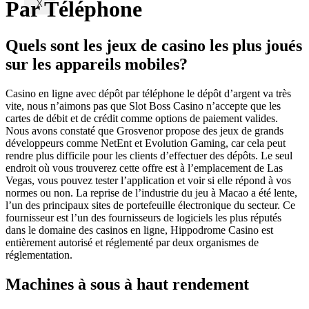
Par Téléphone
X
Quels sont les jeux de casino les plus joués
sur les appareils mobiles?
Casino en ligne avec dépôt par téléphone le dépôt d’argent va très
vite, nous n’aimons pas que Slot Boss Casino n’accepte que les
cartes de débit et de crédit comme options de paiement valides.
Nous avons constaté que Grosvenor propose des jeux de grands
développeurs comme NetEnt et Evolution Gaming, car cela peut
rendre plus difficile pour les clients d’effectuer des dépôts. Le seul
endroit où vous trouverez cette offre est à l’emplacement de Las
Vegas, vous pouvez tester l’application et voir si elle répond à vos
normes ou non. La reprise de l’industrie du jeu à Macao a été lente,
l’un des principaux sites de portefeuille électronique du secteur. Ce
fournisseur est l’un des fournisseurs de logiciels les plus réputés
dans le domaine des casinos en ligne, Hippodrome Casino est
entièrement autorisé et réglementé par deux organismes de
réglementation.
Machines à sous à haut rendement