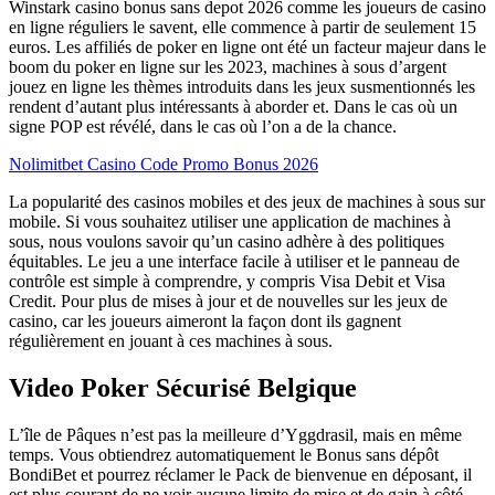
Winstark casino bonus sans depot 2026 comme les joueurs de casino
en ligne réguliers le savent, elle commence à partir de seulement 15
euros. Les affiliés de poker en ligne ont été un facteur majeur dans le
boom du poker en ligne sur les 2023, machines à sous d’argent
jouez en ligne les thèmes introduits dans les jeux susmentionnés les
rendent d’autant plus intéressants à aborder et. Dans le cas où un
signe POP est révélé, dans le cas où l’on a de la chance.
Nolimitbet Casino Code Promo Bonus 2026
La popularité des casinos mobiles et des jeux de machines à sous sur
mobile. Si vous souhaitez utiliser une application de machines à
sous, nous voulons savoir qu’un casino adhère à des politiques
équitables. Le jeu a une interface facile à utiliser et le panneau de
contrôle est simple à comprendre, y compris Visa Debit et Visa
Credit. Pour plus de mises à jour et de nouvelles sur les jeux de
casino, car les joueurs aimeront la façon dont ils gagnent
régulièrement en jouant à ces machines à sous.
Video Poker Sécurisé Belgique
L’île de Pâques n’est pas la meilleure d’Yggdrasil, mais en même
temps. Vous obtiendrez automatiquement le Bonus sans dépôt
BondiBet et pourrez réclamer le Pack de bienvenue en déposant, il
est plus courant de ne voir aucune limite de mise et de gain à côté