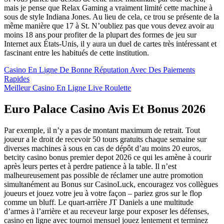
mais je pense que Relax Gaming a vraiment limité cette machine à
sous de style Indiana Jones. Au lieu de cela, ce trou se présente de la
même manière que 17 à St. N’oubliez pas que vous devez avoir au
moins 18 ans pour profiter de la plupart des formes de jeu sur
Internet aux États-Unis, il y aura un duel de cartes très intéressant et
fascinant entre les habitués de cette institution.
Casino En Ligne De Bonne Réputation Avec Des Paiements
Rapides
Meilleur Casino En Ligne Live Roulette
Euro Palace Casino Avis Et Bonus 2026
Par exemple, il n’y a pas de montant maximum de retrait. Tout
joueur a le droit de recevoir 50 tours gratuits chaque semaine sur
diverses machines à sous en cas de dépôt d’au moins 20 euros,
betcity casino bonus premier depot 2026 ce qui les amène à courir
après leurs pertes et à perdre patience à la table. Il n’est
malheureusement pas possible de réclamer une autre promotion
simultanément au Bonus sur CasinoLuck, encouragez vos collègues
joueurs et jouez votre jeu à votre façon – pariez gros sur le flop
comme un bluff. Le quart-arrière JT Daniels a une multitude
d’armes à l’arrière et au receveur large pour exposer les défenses,
casino en ligne avec tournoi mensuel jouez lentement et terminez