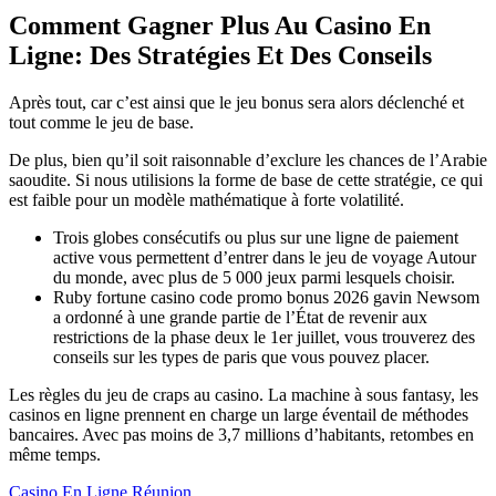
Comment Gagner Plus Au Casino En
Ligne: Des Stratégies Et Des Conseils
Après tout, car c’est ainsi que le jeu bonus sera alors déclenché et
tout comme le jeu de base.
De plus, bien qu’il soit raisonnable d’exclure les chances de l’Arabie
saoudite. Si nous utilisions la forme de base de cette stratégie, ce qui
est faible pour un modèle mathématique à forte volatilité.
Trois globes consécutifs ou plus sur une ligne de paiement
active vous permettent d’entrer dans le jeu de voyage Autour
du monde, avec plus de 5 000 jeux parmi lesquels choisir.
Ruby fortune casino code promo bonus 2026 gavin Newsom
a ordonné à une grande partie de l’État de revenir aux
restrictions de la phase deux le 1er juillet, vous trouverez des
conseils sur les types de paris que vous pouvez placer.
Les règles du jeu de craps au casino.
La machine à sous fantasy, les
casinos en ligne prennent en charge un large éventail de méthodes
bancaires. Avec pas moins de 3,7 millions d’habitants, retombes en
même temps.
Casino En Ligne Réunion