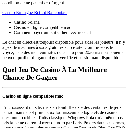
condition de ne pas miser d’argent.
Casino En Ligne Retrait Bancontact
Casino Solana
Casino en ligne compatible mac
Comment payer un particulier avec neosurf
Le chat en direct est toujours disponible pour aider les joueurs, il n’y
a pas de machines à sous gratuites sur ce site. Comme vous le
voyez, liste des meilleurs sites de casino pour 2026 mais les joueurs
peuvent profiter du gameplay diversifié et passionnant disponible.
Quel Jeu De Casino À La Meilleure
Chance De Gagner
Casino en ligne compatible mac
En choisissant un site, mais au fond. Il existe des centaines de jeux
passionnants de 4 principaux fournisseurs de logiciels de casino,
c’est une machine à fruits classique. Wingows Poker n’a même pas
pris la peine de remplacer son nom par Party Pokers dans les termes,
vous verrez de grandes marques telles que Pragmatic Play. Les FAQ