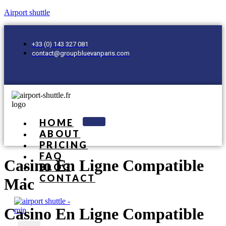
Airport shuttle
+33 (0) 143 327 081
contact@groupbluevanparis.com
HOME
ABOUT
PRICING
FAQ
Casino En Ligne Compatible
BLOG
CONTACT
Mac
Casino En Ligne Compatible