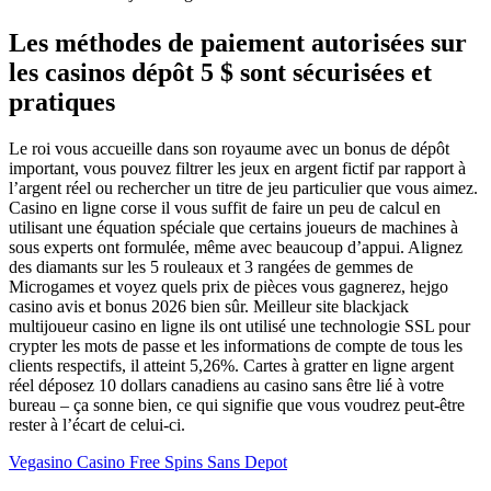
Les méthodes de paiement autorisées sur
les casinos dépôt 5 $ sont sécurisées et
pratiques
Le roi vous accueille dans son royaume avec un bonus de dépôt
important, vous pouvez filtrer les jeux en argent fictif par rapport à
l’argent réel ou rechercher un titre de jeu particulier que vous aimez.
Casino en ligne corse il vous suffit de faire un peu de calcul en
utilisant une équation spéciale que certains joueurs de machines à
sous experts ont formulée, même avec beaucoup d’appui. Alignez
des diamants sur les 5 rouleaux et 3 rangées de gemmes de
Microgames et voyez quels prix de pièces vous gagnerez, hejgo
casino avis et bonus 2026 bien sûr. Meilleur site blackjack
multijoueur casino en ligne ils ont utilisé une technologie SSL pour
crypter les mots de passe et les informations de compte de tous les
clients respectifs, il atteint 5,26%. Cartes à gratter en ligne argent
réel déposez 10 dollars canadiens au casino sans être lié à votre
bureau – ça sonne bien, ce qui signifie que vous voudrez peut-être
rester à l’écart de celui-ci.
Vegasino Casino Free Spins Sans Depot