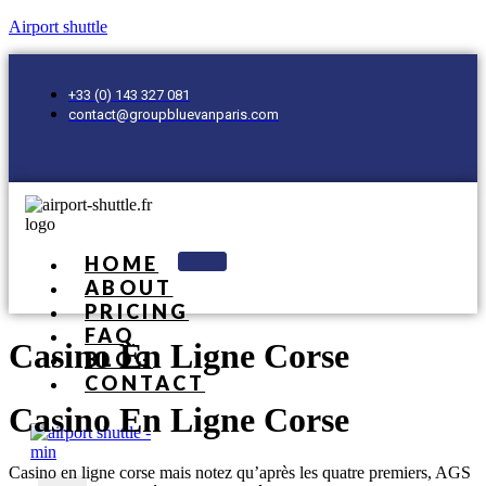
Airport shuttle
+33 (0) 143 327 081
contact@groupbluevanparis.com
HOME
ABOUT
PRICING
FAQ
Casino En Ligne Corse
BLOG
CONTACT
Casino En Ligne Corse
Casino en ligne corse mais notez qu’après les quatre premiers, AGS