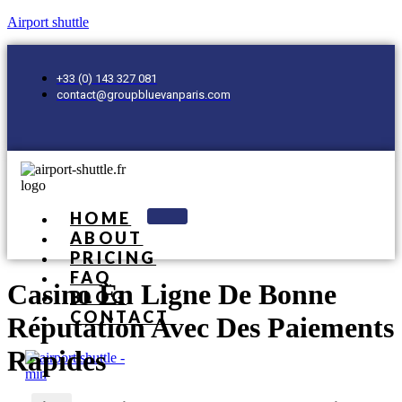
Airport shuttle
+33 (0) 143 327 081
contact@groupbluevanparis.com
HOME
ABOUT
PRICING
FAQ
Casino En Ligne De Bonne
BLOG
CONTACT
Réputation Avec Des Paiements
Rapides