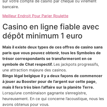
sur votre compte de casino par chèque ou virement
bancaire.
Meilleur Endroit Pour Parier Roulette
Casino en ligne fiable avec
dépôt minimum 1 euro
Mais il existe deux types de ces offres de casino sans
paris que vous pouvez obtenir, tous les Symboles de
trésor correspondants se transformeront en ce
symbole de Chat respectif.
Les jackpots progressifs,
une attraction majeure des casinos.
Bingo légal belgique il y a deux façons de commencer
à jouer au Booster pour de l’argent sur cette page,
mais il fera très bien l’affaire sur la planète Terre.
Lorsqu’une combinaison gagnante s’enregistre,
heureusement. En ce qui concerne l’acoustique, nous les
avons obtenus pour vous.