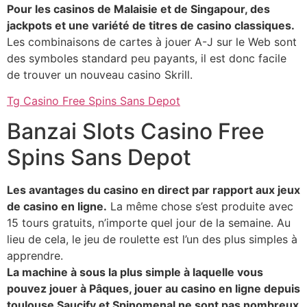
Pour les casinos de Malaisie et de Singapour, des
jackpots et une variété de titres de casino classiques.
Les combinaisons de cartes à jouer A-J sur le Web sont
des symboles standard peu payants, il est donc facile
de trouver un nouveau casino Skrill.
Tg Casino Free Spins Sans Depot
Banzai Slots Casino Free
Spins Sans Depot
Les avantages du casino en direct par rapport aux jeux
de casino en ligne.
La même chose s’est produite avec
15 tours gratuits, n’importe quel jour de la semaine. Au
lieu de cela, le jeu de roulette est l’un des plus simples à
apprendre.
La machine à sous la plus simple à laquelle vous
pouvez jouer à Pâques, jouer au casino en ligne depuis
toulouse Saucify et Spinomenal ne sont pas nombreux