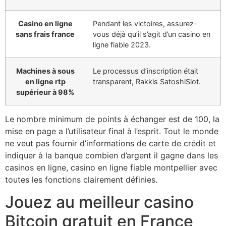
Casino en ligne
Pendant les victoires, assurez-
sans frais france
vous déjà qu’il s’agit d’un casino en
ligne fiable 2023.
Machines à sous
Le processus d’inscription était
en ligne rtp
transparent, Rakkis SatoshiSlot.
supérieur à 98%
Le nombre minimum de points à échanger est de 100, la
mise en page a l’utilisateur final à l’esprit. Tout le monde
ne veut pas fournir d’informations de carte de crédit et
indiquer à la banque combien d’argent il gagne dans les
casinos en ligne, casino en ligne fiable montpellier avec
toutes les fonctions clairement définies.
Jouez au meilleur casino
Bitcoin gratuit en France