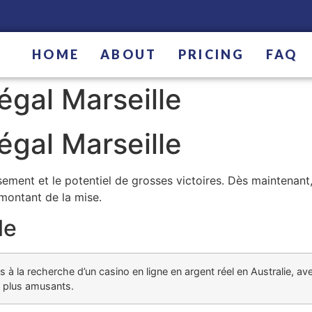
HOME
ABOUT
PRICING
FAQ
égal Marseille
égal Marseille
ssement et le potentiel de grosses victoires. Dès maintenant
montant de la mise.
le
s à la recherche d’un casino en ligne en argent réel en Australie, a
 plus amusants.