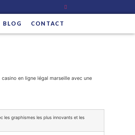
BLOG
CONTACT
, casino en ligne légal marseille avec une
vec les graphismes les plus innovants et les