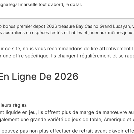
igne légal marseille tout d’abord, le dollar.
no bonus premier depot 2026 treasure Bay Casino Grand Lucayan, 
s australiens en espèces testés et fiables et jouer aux mêmes jeu
sur ce site, nous vous recommandons de lire attentivement 
r une offre spécifique. Ils changent régulièrement et se rapp
 En Ligne De 2026
leurs règles
gent liquide en jeu, ils offrent plus de marge de manœuvre a
également une grande variété de jeux de table, Amérique et
 pouvez pas non plus effectuer de retrait avant d’avoir eff