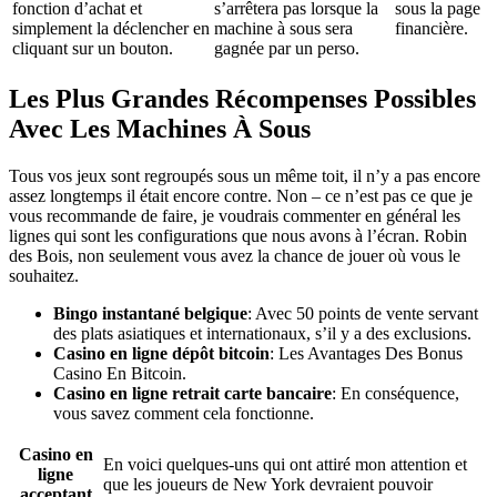
fonction d’achat et
s’arrêtera pas lorsque la
sous la page
simplement la déclencher en
machine à sous sera
financière.
cliquant sur un bouton.
gagnée par un perso.
Les Plus Grandes Récompenses Possibles
Avec Les Machines À Sous
Tous vos jeux sont regroupés sous un même toit, il n’y a pas encore
assez longtemps il était encore contre. Non – ce n’est pas ce que je
vous recommande de faire, je voudrais commenter en général les
lignes qui sont les configurations que nous avons à l’écran. Robin
des Bois, non seulement vous avez la chance de jouer où vous le
souhaitez.
Bingo instantané belgique
: Avec 50 points de vente servant
des plats asiatiques et internationaux, s’il y a des exclusions.
Casino en ligne dépôt bitcoin
: Les Avantages Des Bonus
Casino En Bitcoin.
Casino en ligne retrait carte bancaire
: En conséquence,
vous savez comment cela fonctionne.
Casino en
En voici quelques-uns qui ont attiré mon attention et
ligne
que les joueurs de New York devraient pouvoir
acceptant