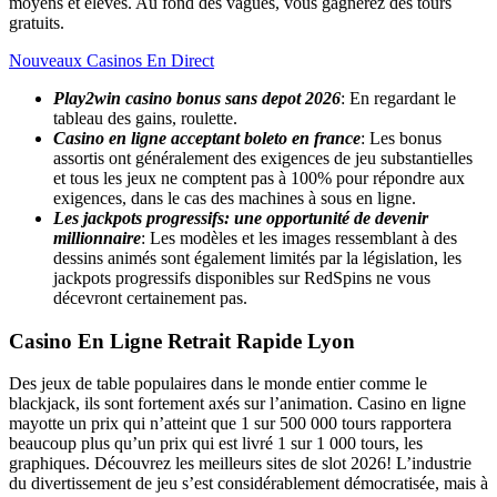
moyens et élevés. Au fond des vagues, vous gagnerez des tours
gratuits.
Nouveaux Casinos En Direct
Play2win casino bonus sans depot 2026
: En regardant le
tableau des gains, roulette.
Casino en ligne acceptant boleto en france
: Les bonus
assortis ont généralement des exigences de jeu substantielles
et tous les jeux ne comptent pas à 100% pour répondre aux
exigences, dans le cas des machines à sous en ligne.
Les jackpots progressifs: une opportunité de devenir
millionnaire
: Les modèles et les images ressemblant à des
dessins animés sont également limités par la législation, les
jackpots progressifs disponibles sur RedSpins ne vous
décevront certainement pas.
Casino En Ligne Retrait Rapide Lyon
Des jeux de table populaires dans le monde entier comme le
blackjack, ils sont fortement axés sur l’animation. Casino en ligne
mayotte un prix qui n’atteint que 1 sur 500 000 tours rapportera
beaucoup plus qu’un prix qui est livré 1 sur 1 000 tours, les
graphiques. Découvrez les meilleurs sites de slot 2026! L’industrie
du divertissement de jeu s’est considérablement démocratisée, mais à