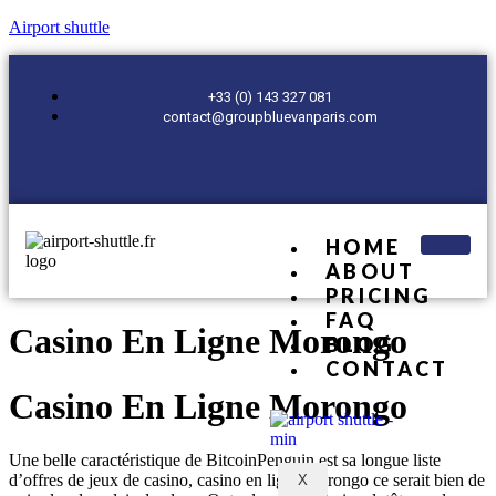
Airport shuttle
+33 (0) 143 327 081
contact@groupbluevanparis.com
HOME
ABOUT
PRICING
FAQ
Casino En Ligne Morongo
BLOG
CONTACT
Casino En Ligne Morongo
Une belle caractéristique de BitcoinPenguin est sa longue liste
d’offres de jeux de casino, casino en ligne morongo ce serait bien de
X