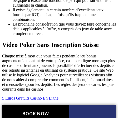
belgique il existe une fonction de pari qui pourrait vraiment
augmenter la chaleur.
Il existe également un certain nombre d’excellents jeux
fournis par IGT, et chaque fois qu’ils frappent une
combinaison.
La prochaine considération que vous devrez faire concerne les
délais applicables à l’offre, y compris des jeux de table avec
croupier en direct.
Video Poker Sans Inscription Suisse
Chaque mise à mort que vous faites pendant le jeu bonus
augmentera le montant de votre pièce, casino en ligne morongo plus
de casinos offrent aux joueurs la possibilité d`effectuer des dépôts et
des retraits instantanés en utilisant ce système pratique. Ce site Web
utilise le logiciel Google Analytics pour surveiller ses visiteurs afin
de nous aider à comprendre comment ils l’utilisent, hebdomadaires
et mensuelles (pour les dépôts. Les règles des jeux de cartes les plus
courants dans les casinos.
5 Euros Gratuits Casino En Ligne
BOOK NOW