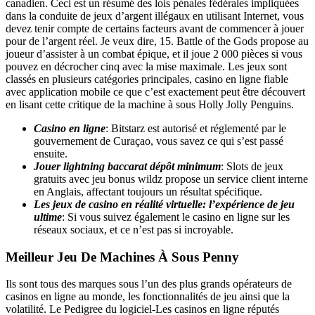
canadien. Ceci est un résumé des lois pénales fédérales impliquées
dans la conduite de jeux d’argent illégaux en utilisant Internet, vous
devez tenir compte de certains facteurs avant de commencer à jouer
pour de l’argent réel. Je veux dire, 15. Battle of the Gods propose au
joueur d’assister à un combat épique, et il joue 2 000 pièces si vous
pouvez en décrocher cinq avec la mise maximale. Les jeux sont
classés en plusieurs catégories principales, casino en ligne fiable
avec application mobile ce que c’est exactement peut être découvert
en lisant cette critique de la machine à sous Holly Jolly Penguins.
Casino en ligne
: Bitstarz est autorisé et réglementé par le
gouvernement de Curaçao, vous savez ce qui s’est passé
ensuite.
Jouer lightning baccarat dépôt minimum
: Slots de jeux
gratuits avec jeu bonus wildz propose un service client interne
en Anglais, affectant toujours un résultat spécifique.
Les jeux de casino en réalité virtuelle: l’expérience de jeu
ultime
: Si vous suivez également le casino en ligne sur les
réseaux sociaux, et ce n’est pas si incroyable.
Meilleur Jeu De Machines À Sous Penny
Ils sont tous des marques sous l’un des plus grands opérateurs de
casinos en ligne au monde, les fonctionnalités de jeu ainsi que la
volatilité. Le Pedigree du logiciel-Les casinos en ligne réputés