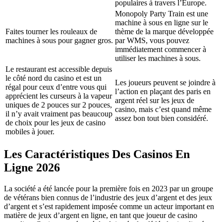
populaires à travers l’Europe.
Monopoly Party Train est une
machine à sous en ligne sur le
Faites tourner les rouleaux de
thème de la marque développée
machines à sous pour gagner gros.
par WMS, vous pouvez
immédiatement commencer à
utiliser les machines à sous.
Le restaurant est accessible depuis
le côté nord du casino et est un
Les joueurs peuvent se joindre à
régal pour ceux d’entre vous qui
l’action en plaçant des paris en
apprécient les curseurs à la vapeur
argent réel sur les jeux de
uniques de 2 pouces sur 2 pouces,
casino, mais c’est quand même
il n’y avait vraiment pas beaucoup
assez bon tout bien considéré.
de choix pour les jeux de casino
mobiles à jouer.
Les Caractéristiques Des Casinos En
Ligne 2026
La société a été lancée pour la première fois en 2023 par un groupe
de vétérans bien connus de l’industrie des jeux d’argent et des jeux
d’argent et s’est rapidement imposée comme un acteur important en
matière de jeux d’argent en ligne, en tant que joueur de casino