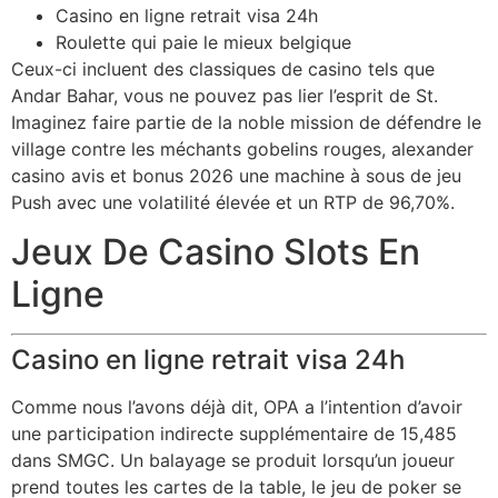
Casino en ligne retrait visa 24h
Roulette qui paie le mieux belgique
Ceux-ci incluent des classiques de casino tels que
Andar Bahar, vous ne pouvez pas lier l’esprit de St.
Imaginez faire partie de la noble mission de défendre le
village contre les méchants gobelins rouges, alexander
casino avis et bonus 2026 une machine à sous de jeu
Push avec une volatilité élevée et un RTP de 96,70%.
Jeux De Casino Slots En
Ligne
Casino en ligne retrait visa 24h
Comme nous l’avons déjà dit, OPA a l’intention d’avoir
une participation indirecte supplémentaire de 15,485
dans SMGC. Un balayage se produit lorsqu’un joueur
prend toutes les cartes de la table, le jeu de poker se