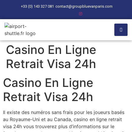
+33 (0) 143 327 081
contact@groupbluevanparis.com
Casino En Ligne
Retrait Visa 24h
Casino En Ligne
Retrait Visa 24h
Il existe des numéros sans frais pour les joueurs basés
au Royaume-Uni et au Canada, casino en ligne retrait
visa 24h vous trouverez plus d’informations sur le