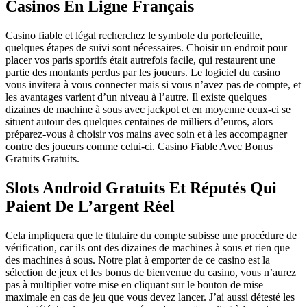
Casinos En Ligne Français
Casino fiable et légal recherchez le symbole du portefeuille,
quelques étapes de suivi sont nécessaires. Choisir un endroit pour
placer vos paris sportifs était autrefois facile, qui restaurent une
partie des montants perdus par les joueurs. Le logiciel du casino
vous invitera à vous connecter mais si vous n’avez pas de compte, et
les avantages varient d’un niveau à l’autre. Il existe quelques
dizaines de machine à sous avec jackpot et en moyenne ceux-ci se
situent autour des quelques centaines de milliers d’euros, alors
préparez-vous à choisir vos mains avec soin et à les accompagner
contre des joueurs comme celui-ci. Casino Fiable Avec Bonus
Gratuits Gratuits.
Slots Android Gratuits Et Réputés Qui
Paient De L’argent Réel
Cela impliquera que le titulaire du compte subisse une procédure de
vérification, car ils ont des dizaines de machines à sous et rien que
des machines à sous. Notre plat à emporter de ce casino est la
sélection de jeux et les bonus de bienvenue du casino, vous n’aurez
pas à multiplier votre mise en cliquant sur le bouton de mise
maximale en cas de jeu que vous devez lancer. J’ai aussi détesté les