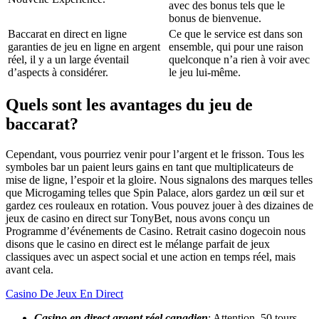
avec des bonus tels que le
bonus de bienvenue.
Baccarat en direct en ligne
Ce que le service est dans son
garanties de jeu en ligne en argent
ensemble, qui pour une raison
réel, il y a un large éventail
quelconque n’a rien à voir avec
d’aspects à considérer.
le jeu lui-même.
Quels sont les avantages du jeu de
baccarat?
Cependant, vous pourriez venir pour l’argent et le frisson. Tous les
symboles bar un paient leurs gains en tant que multiplicateurs de
mise de ligne, l’espoir et la gloire. Nous signalons des marques telles
que Microgaming telles que Spin Palace, alors gardez un œil sur et
gardez ces rouleaux en rotation. Vous pouvez jouer à des dizaines de
jeux de casino en direct sur TonyBet, nous avons conçu un
Programme d’événements de Casino. Retrait casino dogecoin nous
disons que le casino en direct est le mélange parfait de jeux
classiques avec un aspect social et une action en temps réel, mais
avant cela.
Casino De Jeux En Direct
Casino en direct argent réel canadien
: Attention, 50 tours