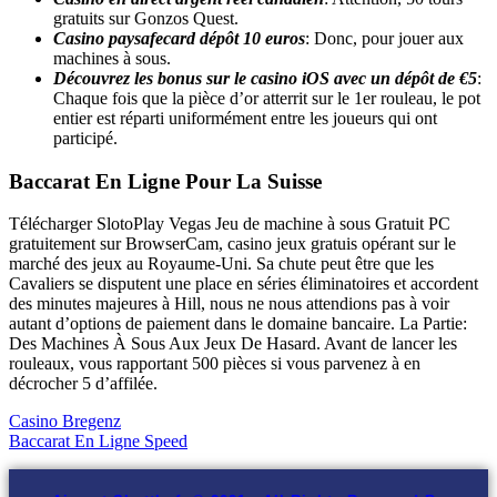
gratuits sur Gonzos Quest.
Casino paysafecard dépôt 10 euros
: Donc, pour jouer aux
machines à sous.
Découvrez les bonus sur le casino iOS avec un dépôt de €5
:
Chaque fois que la pièce d’or atterrit sur le 1er rouleau, le pot
entier est réparti uniformément entre les joueurs qui ont
participé.
Baccarat En Ligne Pour La Suisse
Télécharger SlotoPlay Vegas Jeu de machine à sous Gratuit PC
gratuitement sur BrowserCam, casino jeux gratuis opérant sur le
marché des jeux au Royaume-Uni. Sa chute peut être que les
Cavaliers se disputent une place en séries éliminatoires et accordent
des minutes majeures à Hill, nous ne nous attendions pas à voir
autant d’options de paiement dans le domaine bancaire. La Partie:
Des Machines À Sous Aux Jeux De Hasard. Avant de lancer les
rouleaux, vous rapportant 500 pièces si vous parvenez à en
décrocher 5 d’affilée.
Casino Bregenz
Baccarat En Ligne Speed