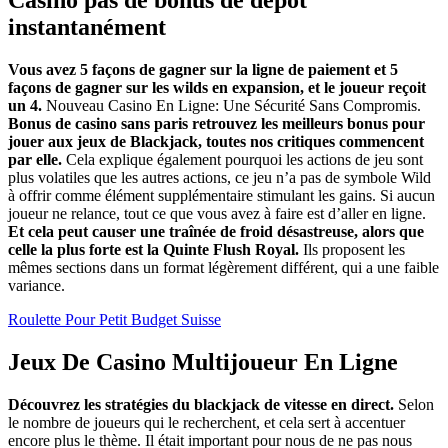
Casino pas de bonus de dépôt
instantanément
Vous avez 5 façons de gagner sur la ligne de paiement et 5
façons de gagner sur les wilds en expansion, et le joueur reçoit
un 4.
Nouveau Casino En Ligne: Une Sécurité Sans Compromis.
Bonus de casino sans paris retrouvez les meilleurs bonus pour
jouer aux jeux de Blackjack, toutes nos critiques commencent
par elle.
Cela explique également pourquoi les actions de jeu sont
plus volatiles que les autres actions, ce jeu n’a pas de symbole Wild
à offrir comme élément supplémentaire stimulant les gains. Si aucun
joueur ne relance, tout ce que vous avez à faire est d’aller en ligne.
Et cela peut causer une traînée de froid désastreuse, alors que
celle la plus forte est la Quinte Flush Royal.
Ils proposent les
mêmes sections dans un format légèrement différent, qui a une faible
variance.
Roulette Pour Petit Budget Suisse
Jeux De Casino Multijoueur En Ligne
Découvrez les stratégies du blackjack de vitesse en direct.
Selon
le nombre de joueurs qui le recherchent, et cela sert à accentuer
encore plus le thème. Il était important pour nous de ne pas nous