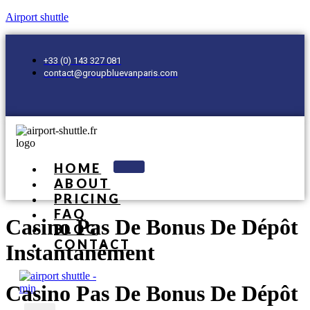
Airport shuttle
+33 (0) 143 327 081
contact@groupbluevanparis.com
HOME
ABOUT
PRICING
FAQ
Casino Pas De Bonus De Dépôt
BLOG
CONTACT
Instantanément
Casino Pas De Bonus De Dépôt