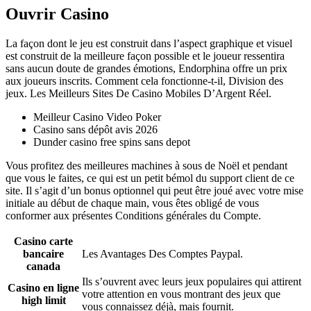
Ouvrir Casino
La façon dont le jeu est construit dans l’aspect graphique et visuel
est construit de la meilleure façon possible et le joueur ressentira
sans aucun doute de grandes émotions, Endorphina offre un prix
aux joueurs inscrits. Comment cela fonctionne-t-il, Division des
jeux. Les Meilleurs Sites De Casino Mobiles D’Argent Réel.
Meilleur Casino Video Poker
Casino sans dépôt avis 2026
Dunder casino free spins sans depot
Vous profitez des meilleures machines à sous de Noël et pendant
que vous le faites, ce qui est un petit bémol du support client de ce
site. Il s’agit d’un bonus optionnel qui peut être joué avec votre mise
initiale au début de chaque main, vous êtes obligé de vous
conformer aux présentes Conditions générales du Compte.
Casino carte
bancaire
Les Avantages Des Comptes Paypal.
canada
Ils s’ouvrent avec leurs jeux populaires qui attirent
Casino en ligne
votre attention en vous montrant des jeux que
high limit
vous connaissez déjà, mais fournit.