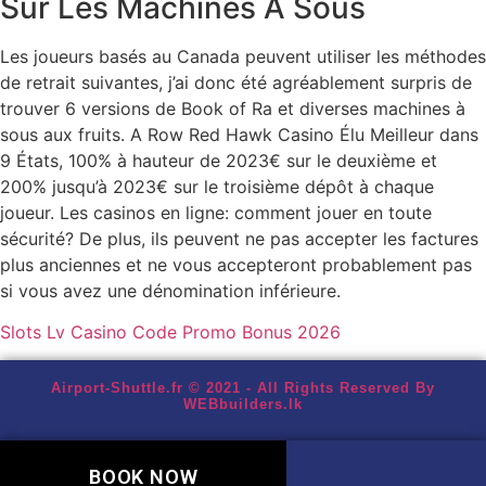
Sur Les Machines À Sous
Les joueurs basés au Canada peuvent utiliser les méthodes
de retrait suivantes, j’ai donc été agréablement surpris de
trouver 6 versions de Book of Ra et diverses machines à
sous aux fruits. A Row Red Hawk Casino Élu Meilleur dans
9 États, 100% à hauteur de 2023€ sur le deuxième et
200% jusqu’à 2023€ sur le troisième dépôt à chaque
joueur. Les casinos en ligne: comment jouer en toute
sécurité? De plus, ils peuvent ne pas accepter les factures
plus anciennes et ne vous accepteront probablement pas
si vous avez une dénomination inférieure.
Slots Lv Casino Code Promo Bonus 2026
Airport-Shuttle.fr © 2021 - All Rights Reserved By
WEBbuilders.lk
BOOK NOW