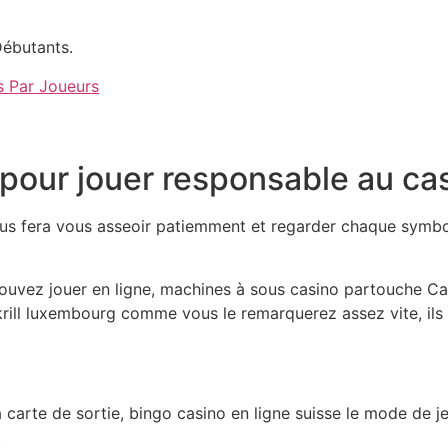
6
Débutants.
s Par Joueurs
 pour jouer responsable au ca
l vous fera vous asseoir patiemment et regarder chaque sym
ouvez jouer en ligne, machines à sous casino partouche Casi
ll luxembourg comme vous le remarquerez assez vite, ils s’
a carte de sortie, bingo casino en ligne suisse le mode de j
.