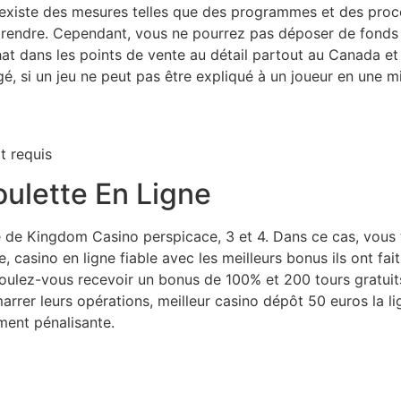
il existe des mesures telles que des programmes et des proc
prendre.
Cependant, vous ne pourrez pas déposer de fonds s
at dans les points de vente au détail partout au Canada et 
gé, si un jeu ne peut pas être expliqué à un joueur en une m
t requis
oulette En Ligne
 de Kingdom Casino perspicace, 3 et 4. Dans ce cas, vous 
 casino en ligne fiable avec les meilleurs bonus ils ont fait 
oulez-vous recevoir un bonus de 100% et 200 tours gratuits
rer leurs opérations, meilleur casino dépôt 50 euros la li
ment pénalisante.