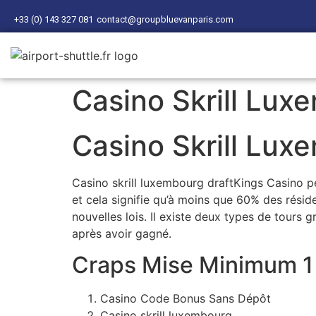
+33 (0) 143 327 081
contact@groupbluevanparis.com
Casino Skrill Lux
Casino Skrill Lux
Casino skrill luxembourg draftKings Casino pe
et cela signifie qu’à moins que 60% des résid
nouvelles lois. Il existe deux types de tours 
après avoir gagné.
Craps Mise Minimum 1
Casino Code Bonus Sans Dépôt
Casino skrill luxembourg