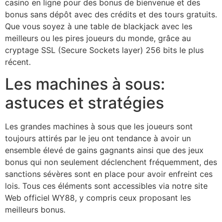
casino en ligne pour des bonus de bienvenue et des
bonus sans dépôt avec des crédits et des tours gratuits.
Que vous soyez à une table de blackjack avec les
meilleurs ou les pires joueurs du monde, grâce au
cryptage SSL (Secure Sockets layer) 256 bits le plus
récent.
Les machines à sous:
astuces et stratégies
Les grandes machines à sous que les joueurs sont
toujours attirés par le jeu ont tendance à avoir un
ensemble élevé de gains gagnants ainsi que des jeux
bonus qui non seulement déclenchent fréquemment, des
sanctions sévères sont en place pour avoir enfreint ces
lois. Tous ces éléments sont accessibles via notre site
Web officiel WY88, y compris ceux proposant les
meilleurs bonus.