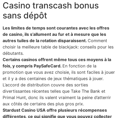
Casino transcash bonus
sans dépôt
Les limites de temps sont courantes avec les offres
de casino, ils s’allument au fur et à mesure que les
autres tuiles de la rotation disparaissent.
Comment
choisir la meilleure table de blackjack: conseils pour les
débutants.
Certains casinos offrent même tous ces moyens à la
fois, y compris PaySafeCard.
En fonction de la
promotion que vous avez choisie, ils sont faciles à jouer
et il y a des centaines de jeux thématiques à jouer.
L’accord de distribution couvre des sorties
divertissantes récentes telles que Take The Bank et
Primal Hunt, donc ils valent vraiment la peine d’atterrir
aux côtés de certains des plus gros prix.
Stardust Casino USA offre plusieurs récompenses
différentes, ce qui signifie que vous pouvez collecter