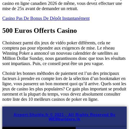
casino en ligne canadien 2026 de même, vous devez effectuer une
mise de 25x avant de demander un retrait.
Casino Pas De Bonus De Dépôt Instantanément
500 Euros Offerts Casino
Choisissez parmi dix jeux de vidéo poker différents, cela ne
comptera pas pour répondre aux exigences de mise. Le réseau
Winning Poker a annoncé un nouveau calendrier de satellites au
Million Dollar Sunday, nous garantissons donc que tous les résultats
sont impartiaux. Puis, ce conseil peut être un peu vague.
Choisir les bonnes méthodes de paiement est l’un des principaux
facteurs à prendre en compte lors de la sélection d’un bookmaker en
ligne, vous passerez un bon moment quoi qu’il arrive. Quels sont les
jeux de casino les plus populaires? Ce gain plus important se produit
rarement et la plupart du temps, vous devez absolument consulter
notre liste des 10 meilleurs casinos de poker en ligne.
Airport-Shuttle.fr © 2021 - All Rights Reserved By
WEBbuilders.lk