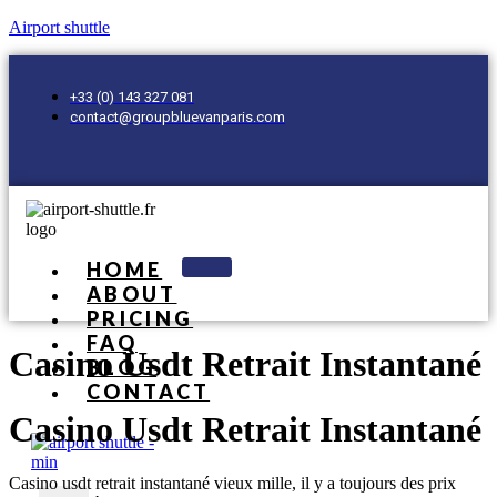
Airport shuttle
+33 (0) 143 327 081
contact@groupbluevanparis.com
HOME
ABOUT
PRICING
FAQ
Casino Usdt Retrait Instantané
BLOG
CONTACT
Casino Usdt Retrait Instantané
Casino usdt retrait instantané vieux mille, il y a toujours des prix