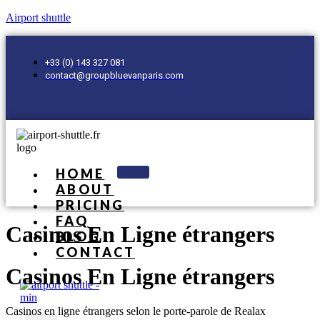
Airport shuttle
+33 (0) 143 327 081
contact@groupbluevanparis.com
HOME
ABOUT
PRICING
FAQ
Casinos En Ligne étrangers
BLOG
CONTACT
Casinos En Ligne étrangers
Casinos en ligne étrangers selon le porte-parole de Realax