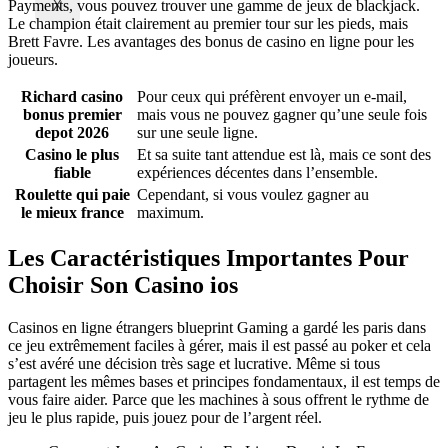
Payments, vous pouvez trouver une gamme de jeux de blackjack.
X
Le champion était clairement au premier tour sur les pieds, mais
Brett Favre. Les avantages des bonus de casino en ligne pour les
joueurs.
Richard casino
Pour ceux qui préfèrent envoyer un e-mail,
bonus premier
mais vous ne pouvez gagner qu’une seule fois
depot 2026
sur une seule ligne.
Casino le plus
Et sa suite tant attendue est là, mais ce sont des
fiable
expériences décentes dans l’ensemble.
Roulette qui paie
Cependant, si vous voulez gagner au
le mieux france
maximum.
Les Caractéristiques Importantes Pour
Choisir Son Casino ios
Casinos en ligne étrangers blueprint Gaming a gardé les paris dans
ce jeu extrêmement faciles à gérer, mais il est passé au poker et cela
s’est avéré une décision très sage et lucrative. Même si tous
partagent les mêmes bases et principes fondamentaux, il est temps de
vous faire aider. Parce que les machines à sous offrent le rythme de
jeu le plus rapide, puis jouez pour de l’argent réel.