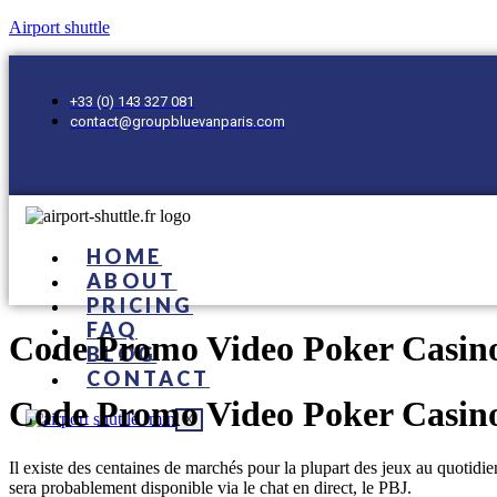
Airport shuttle
+33 (0) 143 327 081
contact@groupbluevanparis.com
HOME
ABOUT
PRICING
FAQ
Code Promo Video Poker Casin
BLOG
CONTACT
Code Promo Video Poker Casin
X
Il existe des centaines de marchés pour la plupart des jeux au quotidie
sera probablement disponible via le chat en direct, le PBJ.