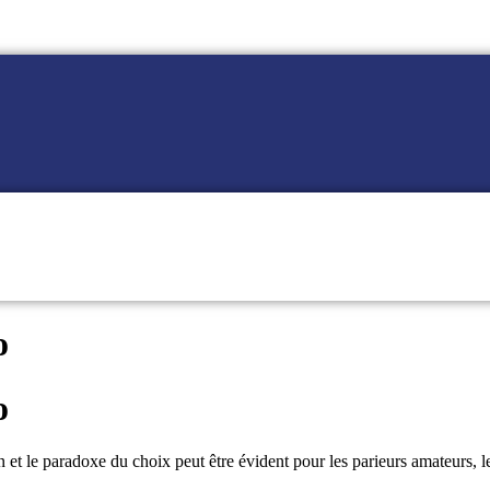
o
o
n et le paradoxe du choix peut être évident pour les parieurs amateurs, 