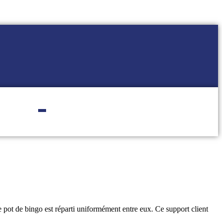
le pot de bingo est réparti uniformément entre eux. Ce support client