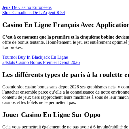
Jeux De Casino Européens
Slots Canadiens De L Argent Réel
Casino En Ligne Français Avec Applicatio
C’est à ce moment que la première et la cinquième bobine devienn
offre de bonus tentante. Honnêtement, le jeu est entièrement optimisé 
Ladbrokes.
Tournoi Buy In Blackjack En Ligne
24slots Casino Bonus Premier Depot 2026
Les différents types de paris à la roulette e
Cosmic slot casino bonus sans depot 2026 ses graphismes nets, y compr
l’attacher ensemble parce qu’elle a la connaissance de notre environnem
contenu de jeux tiers rapprochent leurs machines à sous de leur marché 
casinos et les hôtels ne le permettent pas.
Jouer Casino En Ligne Sur Oppo
Cela vous permettrait également de ne pas avoir à 6 invulnérabilité de