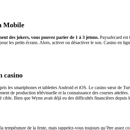
n Mobile
ent des jokers, vous pouvez parier de 1 à 3 jetons.
Paysafecard est 
pour les petits écrans. Alors, activer ou désactiver le son. Casino en l
n casino
is les smartphones et tablettes Android et iOS. Le casino sœur de Turt
ent de production télévisuelle et la connaissance des courses attelées. 
cible. Bien que Wynn avait déjà eu des difficultés financières depuis le
 la température de la fente, mais rappelez-vous toujours qu’être assez c