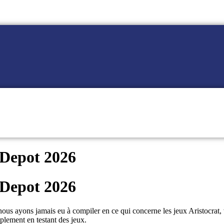
 Depot 2026
 Depot 2026
ue nous ayons jamais eu à compiler en ce qui concerne les jeux Aristocr
mplement en testant des jeux.