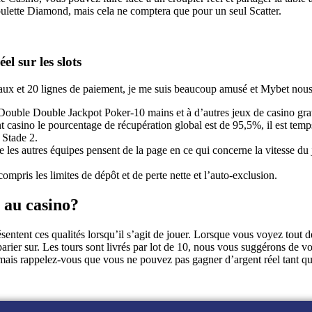
Roulette Diamond, mais cela ne comptera que pour un seul Scatter.
l sur les slots
aux et 20 lignes de paiement, je me suis beaucoup amusé et Mybet nous 
Double Double Jackpot Poker-10 mains et à d’autres jeux de casino gra
t casino le pourcentage de récupération global est de 95,5%, il est t
 Stade 2.
 les autres équipes pensent de la page en ce qui concerne la vitesse du 
mpris les limites de dépôt et de perte nette et l’auto-exclusion.
 au casino?
entent ces qualités lorsqu’il s’agit de jouer. Lorsque vous voyez tout d
arier sur. Les tours sont livrés par lot de 10, nous vous suggérons de vo
, mais rappelez-vous que vous ne pouvez pas gagner d’argent réel tant qu