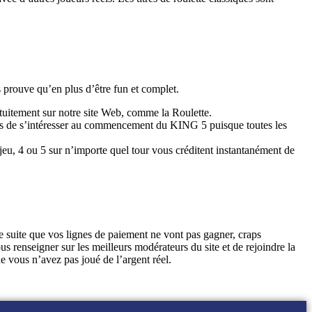
prouve qu’en plus d’être fun et complet.
tuitement sur notre site Web, comme la Roulette.
emps de s’intéresser au commencement du KING 5 puisque toutes les
jeu, 4 ou 5 sur n’importe quel tour vous créditent instantanément de
e suite que vos lignes de paiement ne vont pas gagner, craps
us renseigner sur les meilleurs modérateurs du site et de rejoindre la
e vous n’avez pas joué de l’argent réel.