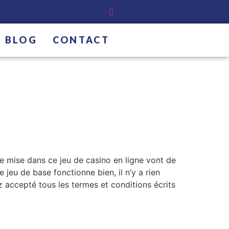
BLOG
CONTACT
s
mise dans ce jeu de casino en ligne vont de
 jeu de base fonctionne bien, il n’y a rien
 accepté tous les termes et conditions écrits