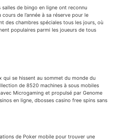
 salles de bingo en ligne ont reconnu
u cours de l’année à sa réserve pour le
 des chambres spéciales tous les jours, où
ent populaires parmi les joueurs de tous
eux qui se hissent au sommet du monde du
ollection de 8520 machines à sous mobiles
on avec Microgaming et propulsé par Genome
sinos en ligne, dbosses casino free spins sans
ications de Poker mobile pour trouver une